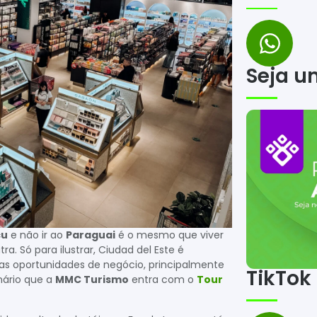
Seja u
çu
e não ir ao
Paraguai
é o mesmo que viver
ra. Só para ilustrar, Ciudad del Este é
s oportunidades de negócio, principalmente
TikTo
nário que a
MMC Turismo
entra com o
Tour