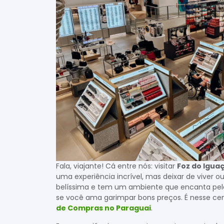
Fala, viajante! Cá entre nós: visitar
Foz do Igua
uma experiência incrível, mas deixar de viver out
belíssima e tem um ambiente que encanta pela
se você ama garimpar bons preços. É nesse ce
de Compras no Paraguai
.