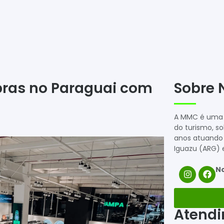
pras no Paraguai com
Sobre 
A MMC é uma 
do turismo, so
anos atuando 
Iguazu (ARG) e
No
Atend